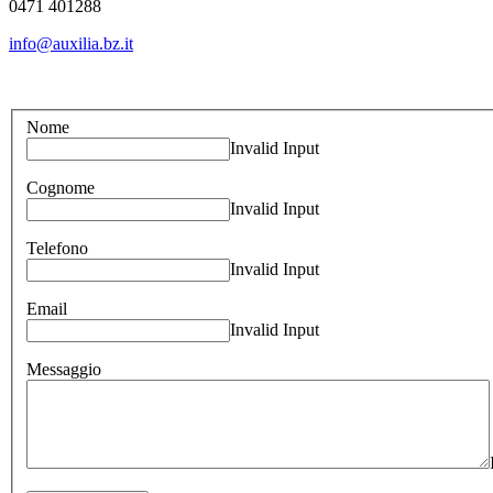
0471 401288
info@auxilia.bz.it
Nome
Invalid Input
Cognome
Invalid Input
Telefono
Invalid Input
Email
Invalid Input
Messaggio